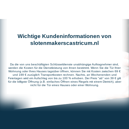
Wichtige Kundeninformationen von
slotenmakerscastricum.nl
Da die von uns beschäftigten Schlüsseldienste unabhängige Auftragnehmer sind,
werden die Kosten für die Dienstleistung von ihnen bestimmt. Wenn Sie die Tür Ihrer
Wohnung oder Ihres Hauses tagsüber öffnen, können Sie mit Kosten zwischen 69 €
und 199 € zuzüglich Transportkosten rechnen. Nachts, an Wochenenden und
Feiertagen wird ein Aufschlag von bis zu 100 % erhoben. Der Preis "ab" von 39 € gilt
für die billigste Öffnung (z.B. einfaches Öffnen eines Riegels mit einem Dietrich), aber
nicht für die Tür eines Hauses oder einer Wohnung.