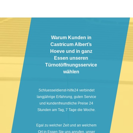
Warum Kunden in
Castricum Albert’s
Hoeve und in ganz
Essen unseren
Türnotöffnungsservice
wählen
Schluesseldienst-hilfe24 verbindet
langjährige Erfahrung, guten Service
und kundenfreundliche Preise 24
Stunden am Tag, 7 Tage die Woche.
Egal zu welcher Zeit und an welchem
Ort in Essen Sie uns anrufen, unser