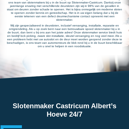
ons team van slotenmakers bij u in de buurt op Slotenmaker-Castricum. Dankzij onze
jarenlange ervaring met verschillende deursloten zijn wij in 98% van de gevallen in
staat om deuren zonder schade te openen. Het is bijna onmogelijk om moderne sloten
te openen zonder kennis en gereedschap. Het is in uw eigen belang dat u bij de
eerste tekenen van een defect deurmechanisme contact opneemt met een
slotenmaker.
Wij zijn gespecialiseerd in deursloten, inclusief vervanging, installatie, reparatie en
ontgrendeling. Als u op zoek bent naar een betrouwbare spoed slotenmaker bij u in
de buurt, dan bent u bij ons aan het juiste adres! Onze slotenmaker service biedt huis
en bedrijf lock picking, zware slot installatie, sleutel vervanging en nog veel meer. Als u
een probleem hebt met uw autoslot en de deur moet worden geopend zonder deze te
beschadigen, is ons team van automonteurs de klok rond bij u in de buurt beschikbaar
om u snel te helpen in een noodsituatie.
Slotenmaker Castricum Albert’s
Hoeve 24/7