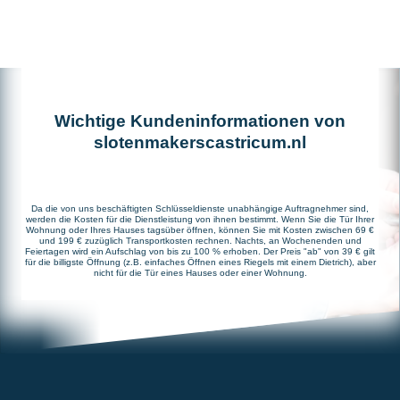
Wichtige Kundeninformationen von
slotenmakerscastricum.nl
Da die von uns beschäftigten Schlüsseldienste unabhängige Auftragnehmer sind,
werden die Kosten für die Dienstleistung von ihnen bestimmt. Wenn Sie die Tür Ihrer
Wohnung oder Ihres Hauses tagsüber öffnen, können Sie mit Kosten zwischen 69 €
und 199 € zuzüglich Transportkosten rechnen. Nachts, an Wochenenden und
Feiertagen wird ein Aufschlag von bis zu 100 % erhoben. Der Preis "ab" von 39 € gilt
für die billigste Öffnung (z.B. einfaches Öffnen eines Riegels mit einem Dietrich), aber
nicht für die Tür eines Hauses oder einer Wohnung.