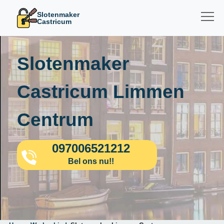
Slotenmaker
Castricum
Slotenmaker
Castricum Limmen
Centrum
097006521212
Bel ons nu!!