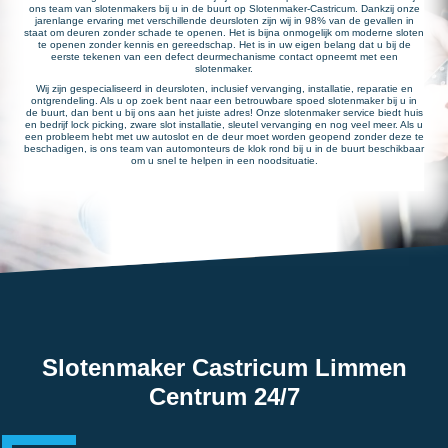
ons team van slotenmakers bij u in de buurt op Slotenmaker-Castricum. Dankzij onze
jarenlange ervaring met verschillende deursloten zijn wij in 98% van de gevallen in
staat om deuren zonder schade te openen. Het is bijna onmogelijk om moderne sloten
te openen zonder kennis en gereedschap. Het is in uw eigen belang dat u bij de
eerste tekenen van een defect deurmechanisme contact opneemt met een
slotenmaker.
Wij zijn gespecialiseerd in deursloten, inclusief vervanging, installatie, reparatie en
ontgrendeling. Als u op zoek bent naar een betrouwbare spoed slotenmaker bij u in
de buurt, dan bent u bij ons aan het juiste adres! Onze slotenmaker service biedt huis
en bedrijf lock picking, zware slot installatie, sleutel vervanging en nog veel meer. Als u
een probleem hebt met uw autoslot en de deur moet worden geopend zonder deze te
beschadigen, is ons team van automonteurs de klok rond bij u in de buurt beschikbaar
om u snel te helpen in een noodsituatie.
Slotenmaker Castricum Limmen
Centrum 24/7