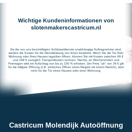
Wichtige Kundeninformationen von
slotenmakerscastricum.nl
Da die von uns beschäftigten Schlüsseldienste unabhängige Auftragnehmer sind,
werden die Kosten für die Dienstleistung von ihnen bestimmt. Wenn Sie die Tür Ihrer
Wohnung oder Ihres Hauses tagsüber öffnen, können Sie mit Kosten zwischen 69 €
und 199 € zuzüglich Transportkosten rechnen. Nachts, an Wochenenden und
Feiertagen wird ein Aufschlag von bis zu 100 % erhoben. Der Preis "ab" von 39 € gilt
für die billigste Öffnung (z.B. einfaches Öffnen eines Riegels mit einem Dietrich), aber
nicht für die Tür eines Hauses oder einer Wohnung.
Castricum Molendijk Autoöffnung