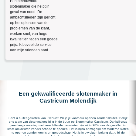
Een betrouwbare
slotenmaker die helpt in
geval van nood. De
ambachtslieden zijn gericht
op het oplossen van de
problemen van de klant,
werken snel, van hoge
kwaliteit en tegen een goede
prijs. Ik beveel de service
aan mijn vrienden aan!
Een gekwalificeerde slotenmaker in
Castricum Molendijk
Bent u buitengesloten van uw huis? Wil je je voordeur openen zonder sleutel? Bekijk
ons team van slotenmakers bij u in de buurt op Slotenmaker-Castricum. Dankzij onze
jarenlange ervaring met verschillende deursloten zijn wij in 98% van de gevallen in
staat om deuren zonder schade te openen. Het is bijna onmogelijk om moderne sloten
te openen zonder kennis en gereedschap. Het is in uw eigen belang dat u bij de