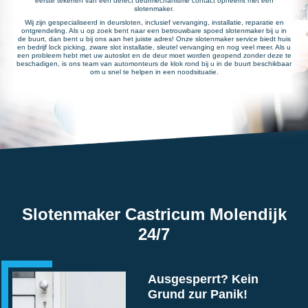
eerste tekenen van een defect deurmechanisme contact opneemt met een
slotenmaker.
Wij zijn gespecialiseerd in deursloten, inclusief vervanging, installatie, reparatie en
ontgrendeling. Als u op zoek bent naar een betrouwbare spoed slotenmaker bij u in
de buurt, dan bent u bij ons aan het juiste adres! Onze slotenmaker service biedt huis
en bedrijf lock picking, zware slot installatie, sleutel vervanging en nog veel meer. Als u
een probleem hebt met uw autoslot en de deur moet worden geopend zonder deze te
beschadigen, is ons team van automonteurs de klok rond bij u in de buurt beschikbaar
om u snel te helpen in een noodsituatie.
Slotenmaker Castricum Molendijk
24/7
Ausgesperrt? Kein
Grund zur Panik!