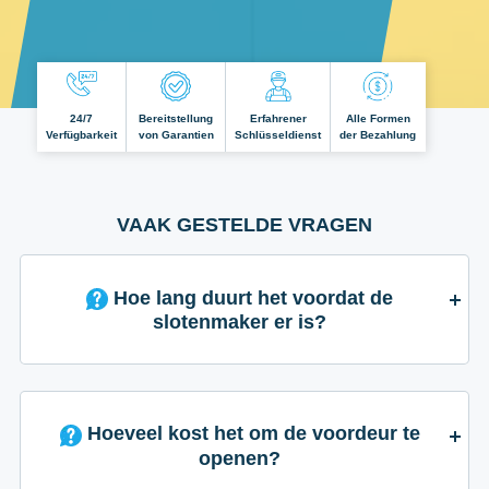
24/7
Bereitstellung
Erfahrener
Alle Formen
Verfügbarkeit
von Garantien
Schlüsseldienst
der Bezahlung
VAAK GESTELDE VRAGEN
Hoe lang duurt het voordat de
slotenmaker er is?
Hoeveel kost het om de voordeur te
openen?