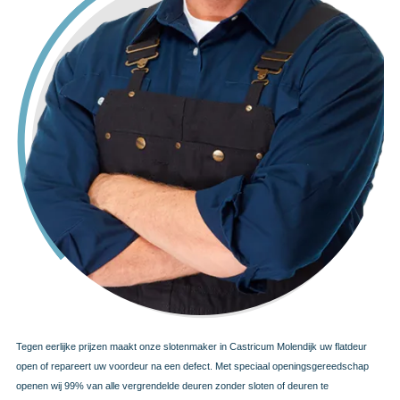
Tegen eerlijke prijzen maakt onze slotenmaker in Castricum Molendijk uw flatdeur
open of repareert uw voordeur na een defect. Met speciaal openingsgereedschap
openen wij 99% van alle vergrendelde deuren zonder sloten of deuren te