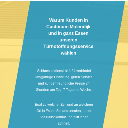
Warum Kunden in
Castricum Molendijk
und in ganz Essen
unseren
Türnotöffnungsservice
wählen
Schluesseldienst-hilfe24 verbindet
langjährige Erfahrung, guten Service
und kundenfreundliche Preise 24
Stunden am Tag, 7 Tage die Woche.
Egal zu welcher Zeit und an welchem
Ort in Essen Sie uns anrufen, unser
Spezialist kommt und hilft Ihnen
schnell.